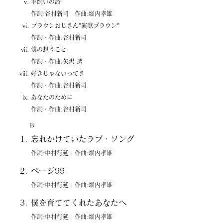
羊飼いの詩
作詞:谷村新司 作曲:堀内孝雄
ブラウンおじさん”演歌ブラウン”
作詞・作曲:谷村新司
僕の想うこと
作詞・作曲:矢沢 透
好きじゃないってさ
作詞・作曲:谷村新司
あなたのために
作詞・作曲:谷村新司
B
忘れかけていたラブ・ソング
作詞:中村行延 作曲:堀内孝雄
ページ99
作詞:中村行延 作曲:堀内孝雄
僕を育ててくれたあなたへ
作詞:中村行延 作曲:堀内孝雄