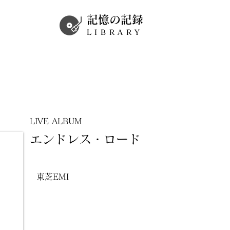
記憶の記録
LIBRARY
LIVE ALBUM
エンドレス・ロード
東芝EMI