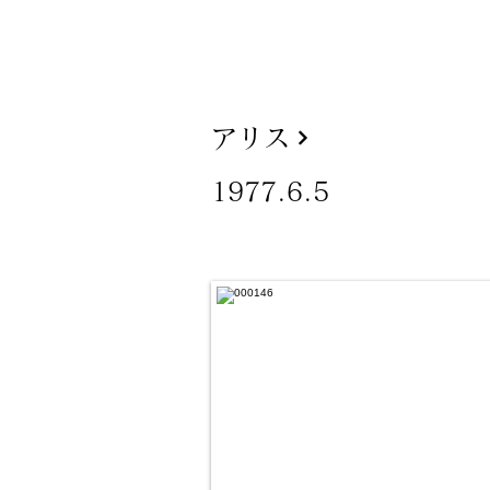
アリス
1977.6.5