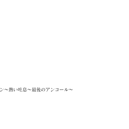
ン〜熱い吐息〜最後のアンコール〜