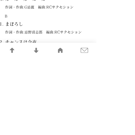
作詞・作曲:G忌麗 編曲:RCサクセション
B
まぼろし
作詞・作曲:忌野清志郎 編曲:RCサクセション
チャンスは今夜
作詞・作曲:忌野清志郎、仲井戸麗市 編曲:RCサクセ
ション
よそ者
作詞・作曲:忌野清志郎、仲井戸麗市、奥津光洋 編
曲:RCサクセション
あの娘のレター
作詞・作曲:忌野清志郎、仲井戸麗市 編曲:RCサクセ
ション
記憶の記録LIBRARY