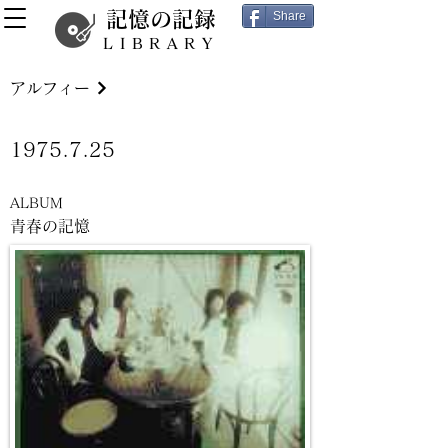
記憶の記録
Share
LIBRARY
アルフィー
1975.7.25
ALBUM
青春の記憶