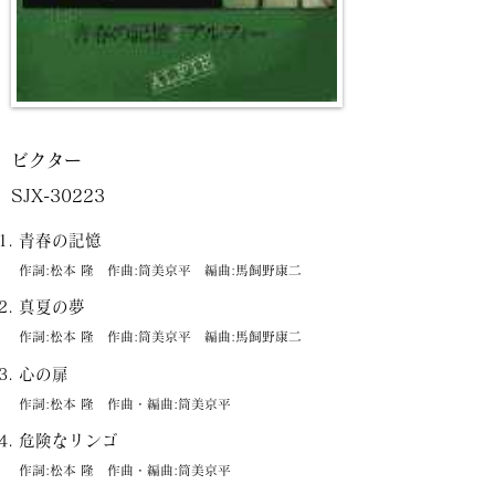
ビクター
SJX-30223
青春の記憶
作詞:松本 隆 作曲:筒美京平 編曲:馬飼野康二
真夏の夢
作詞:松本 隆 作曲:筒美京平 編曲:馬飼野康二
心の扉
作詞:松本 隆 作曲・編曲:筒美京平
危険なリンゴ
作詞:松本 隆 作曲・編曲:筒美京平