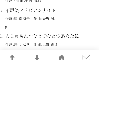
作詞・作曲:中村 治雄
不思議アラビアンナイト
作詞:崎 南海子 作曲:矢野 誠
B
大じゅもん～ひとつひとつあなたに
作詞:井上 セリ 作曲:矢野 顕子
バイ・バイ・オートバイ
作詞・作曲:あがた 森魚
OFF TO THE OUTER LAND
作詞:Romy 作曲:杉 真理
ROSE BUD
作詞:井上 セリ 作曲:あがた 森魚
星くずの街で抱きしめて
作詞・作曲:大貫 妙子