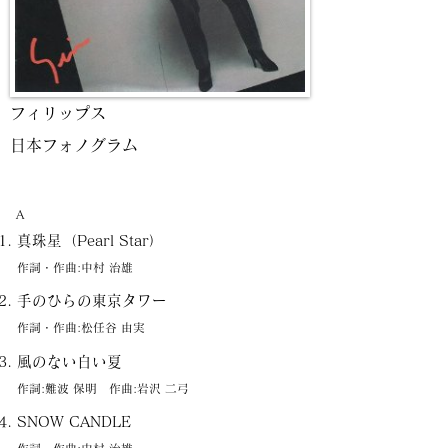
フィリップス
日本フォノグラム
A
真珠星（Pearl Star）
作詞・作曲:中村 治雄
手のひらの東京タワー
作詞・作曲:松任谷 由実
風のない白い夏
作詞:難波 保明 作曲:岩沢 二弓
SNOW CANDLE