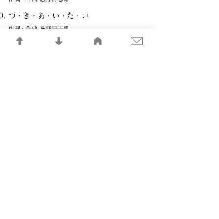
つ・き・あ・い・た・い
作詞・作曲:忌野清志郎
トランジスタ・ラジオ
作詞・作曲:忌野清志郎、G.1.238.471
MTN
作詞・作曲:S.CROPPER、忌野清志郎
からすの赤ちゃん
作詞・作曲:海沼 実
IN THE MIDNIGHT HOUR
作詞・作曲:W.PICKETT JR、S.CROPPER
SHAKE
作詞・作曲:S.CROPPER 日本語詞:忌野清志郎
(SITTIN’ ON)THE DOCK OF THE BAY
作詞・作曲:O.REDDING、S.CROPPER