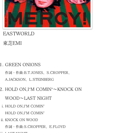
EASTWORLD
東芝EMI
GREEN ONIONS
作詞・作曲:B.T.JONES、S.CROPPER、
A.JACKSON、L.STEINBERG
HOLD ON,I’M COMIN’～KNOCK ON
WOOD～LAST NIGHT
HOLD ON,I’M COMIN’
HOLD ON,I’M COMIN’
KNOCK ON WOOD
作詞・作曲:S.CROPPER、E.FLOYD