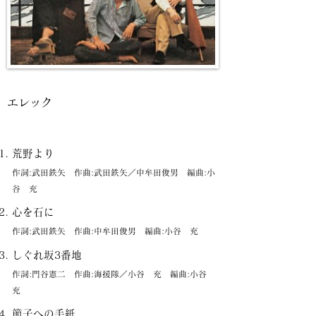
エレック
荒野より
作詞:武田鉄矢 作曲:武田鉄矢／中牟田俊男 編曲:小
谷 充
心を石に
作詞:武田鉄矢 作曲:中牟田俊男 編曲:小谷 充
しぐれ坂3番地
作詞:門谷憲二 作曲:海援隊／小谷 充 編曲:小谷
充
節子への手紙