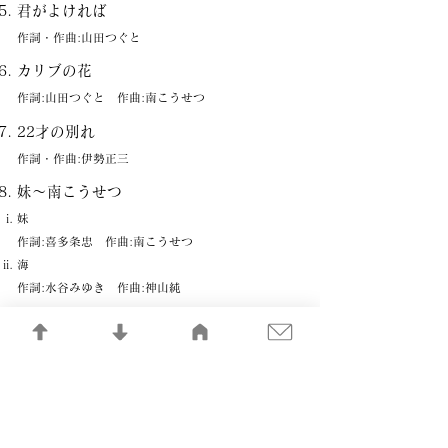
君がよければ
作詞・作曲:山田つぐと
カリブの花
作詞:山田つぐと 作曲:南こうせつ
22才の別れ
作詞・作曲:伊勢正三
妹～南こうせつ
妹
作詞:喜多条忠 作曲:南こうせつ
海
作詞:水谷みゆき 作曲:神山純
星降る夜
作詞・作曲:南こうせつ
置手紙
作詞・作曲:伊勢正三
眼をとじて