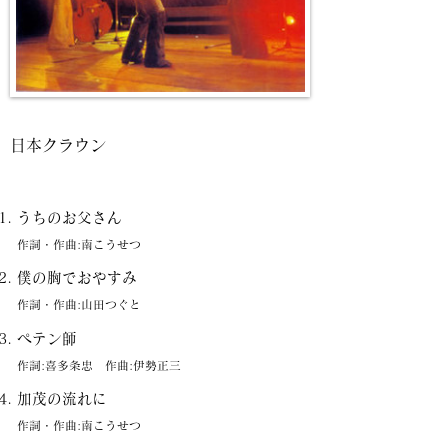
日本クラウン
うちのお父さん
作詞・作曲:南こうせつ
僕の胸でおやすみ
作詞・作曲:山田つぐと
ペテン師
作詞:喜多条忠 作曲:伊勢正三
加茂の流れに
作詞・作曲:南こうせつ