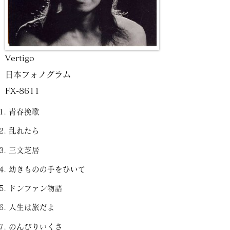
Vertigo
日本フォノグラム
FX-8611
青春挽歌
乱れたら
三文芝居
幼きものの手をひいて
ドンファン物語
人生は旅だよ
のんびりいくさ