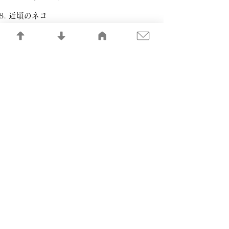
近頃のネコ
いいじゃないか
あの時君は若かった
港祭りの町
ノー・ノー・ボーイ
雨上りと僕
記憶の記録LIBRARY
​一般社団法人 日本音楽制作者連盟
©FMPJ All Rights Reserved.