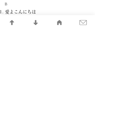
B
愛よこんにちは
新しい暮し
ひとひ（一日）
さようならロビンソン･クルーソー
約束
エンディング・テーマ
記憶の記録LIBRARY
​一般社団法人 日本音楽制作者連盟
©FMPJ All Rights Reserved.