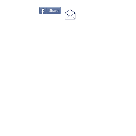
Share