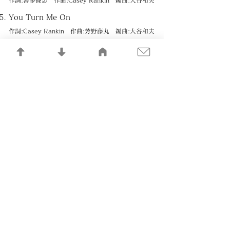
作詞:喜多條忠 作曲:Casey Rankin 編曲:大谷和夫
You Turn Me On
作詞:Casey Rankin 作曲:芳野藤丸 編曲:大谷和夫
Silently She Said
作詞:Casey Rankin 作曲:芳野藤丸 編曲:大谷和夫
Feeling Glad All Over
作詞:Casey Rankin 作曲:芳野藤丸 & Casey
Rankin 編曲:大谷和夫
Saturday Cyclone
作詞・作曲:Casey Rankin 編曲:大谷和夫
記憶の記録LIBRARY
​一般社団法人 日本音楽制作者連盟