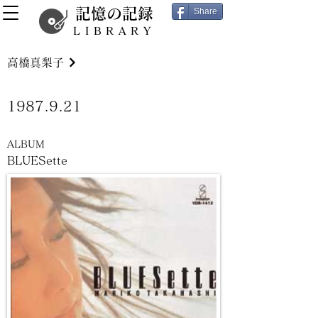
記憶の記録
Share
LIBRARY
高橋真梨子
1987.9.21
ALBUM
BLUESette