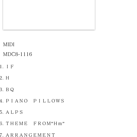
MIDI
MDC8-1116
ＩＦ
Ｈ
ＢＱ
ＰＩＡＮＯ ＰＩＬＬＯＷＳ
ＡＬＰＳ
ＴＨＥＭＥ ＦＲＯＭ”Ｈｍ”
ＡＲＲＡＮＧＥＭＥＮＴ