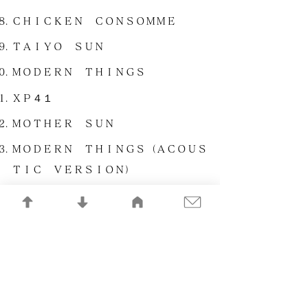
ＣＨＩＣＫＥＮ ＣＯＮＳＯＭＭＥ
ＴＡＩＹＯ ＳＵＮ
ＭＯＤＥＲＮ ＴＨＩＮＧＳ
ＸＰ４１
ＭＯＴＨＥＲ ＳＵＮ
ＭＯＤＥＲＮ ＴＨＩＮＧＳ（ＡＣＯＵＳ
ＴＩＣ ＶＥＲＳＩＯＮ）
ＴＨＥＭＥ ＦＲＯＭ ＦＵＪＩ ＡＶ
ＬＩＶＥ
ＷＯＲＬＤ－ＷＩＤＥ ＴＡＩＹＯ ＳＵ
Ｎ
ＨＡＰＰＹ