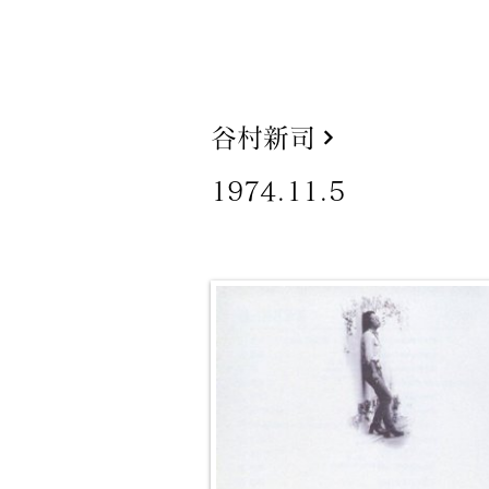
谷村新司
1974.11.5