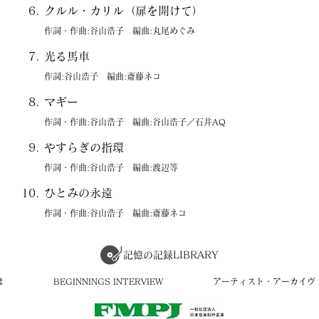
クルル・カリル（扉を開けて）
作詞・作曲:谷山浩子 編曲:丸尾めぐみ
光る馬車
作詞:谷山浩子 編曲:斎藤ネコ
マギー
作詞・作曲:谷山浩子 編曲:谷山浩子／石井AQ
やすらぎの指環
作詞・作曲:谷山浩子 編曲:渡辺等
ひとみの永遠
作詞・作曲:谷山浩子 編曲:斎藤ネコ
記憶の記録LIBRARY
は
BEGINNINGS INTERVIEW
アーティスト・アーカイヴ