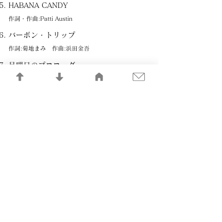
HABANA CANDY
作詞・作曲:Patti Austin
バーボン・トリップ
作詞:菊地まみ 作曲:浜田金吾
月曜日のプロローグ
作詞:竜真知子 作曲:佐藤健
モノクローム
作詞:来生えつこ 作曲:山本俊彦
夜空を南へ（WE ARE FLYING)
作詞:大川茂 作曲:山本俊彦
冬の海
作詞:大川茂 作曲:新川博
記憶の記録LIBRARY