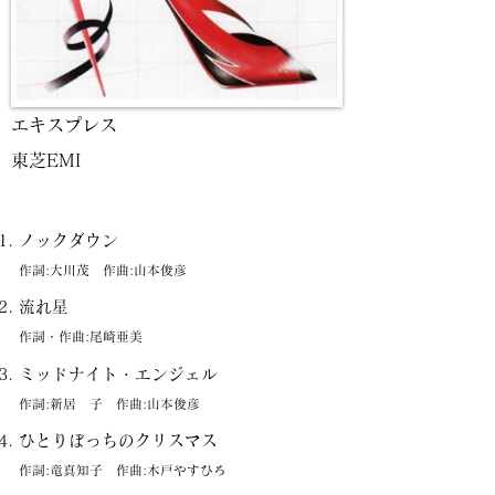
エキスプレス
東芝EMI
ノックダウン
作詞:大川茂 作曲:山本俊彦
流れ星
作詞・作曲:尾崎亜美
ミッドナイト・エンジェル
作詞:新居 子 作曲:山本俊彦
ひとりぼっちのクリスマス
作詞:竜真知子 作曲:木戸やすひろ