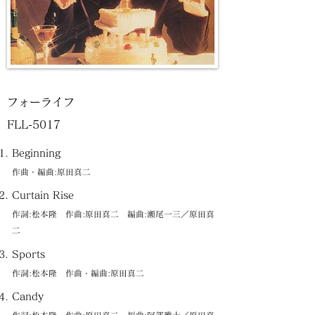
フォーライフ
FLL-5017
Beginning
作曲・編曲:原田真二
Curtain Rise
作詞:松本隆 作曲:原田真二 編曲:瀬尾一三／原田真
二
Sports
作詞:松本隆 作曲・編曲:原田真二
Candy