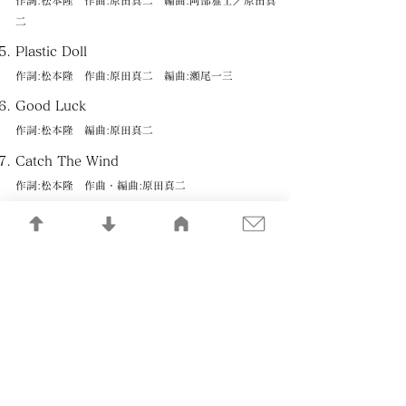
作詞:松本隆 作曲:原田真二 編曲:阿部雅士／原田真
二
Plastic Doll
作詞:松本隆 作曲:原田真二 編曲:瀬尾一三
Good Luck
作詞:松本隆 編曲:原田真二
Catch The Wind
作詞:松本隆 作曲・編曲:原田真二
Teen's Bluse
作詞:松本隆 作曲:原田真二 編曲:鈴木茂／瀬尾一三
High-Way 909
作詞:松本隆 作曲・編曲:原田真二
Angel Fish
作詞:松本隆 作曲:原田真二 編曲:鈴木茂／瀬尾一三
The Revelation
作詞:松本隆 作曲:原田真二 編曲:瀬尾一三／原田真