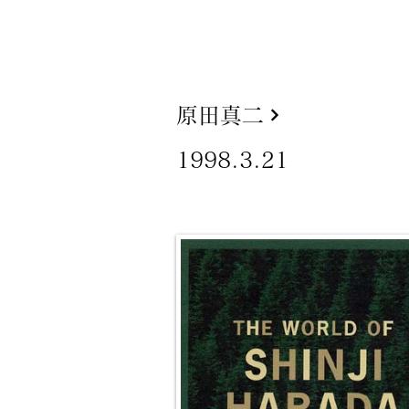
原田真二
1998.3.21