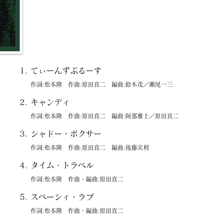
てぃーんずぶるーす
作詞:松本隆 作曲:原田真二 編曲:鈴木茂／瀬尾一三
キャンディ
作詞:松本隆 作曲:原田真二 編曲:阿部雅士／原田真二
シャドー・ボクサー
作詞:松本隆 作曲:原田真二 編曲:後藤次利
タイム・トラベル
作詞:松本隆 作曲・編曲:原田真二
スペーシィ・ラブ
作詞:松本隆 作曲・編曲:原田真二