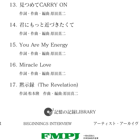
見つめてCARRY ON
作詞・作曲・編曲:原田真二
君にもっと近づきたくて
作詞・作曲・編曲:原田真二
You Are My Energy
作詞・作曲・編曲:原田真二
Miracle Love
作詞・作曲・編曲:原田真二
黙示録（The Revelation)
作詞:松本隆 作曲・編曲:原田真二
記憶の記録LIBRARY
は
BEGINNINGS INTERVIEW
アーティスト・アーカイヴ