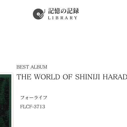
記憶の記録
LIBRARY
BEST ALBUM
THE WORLD OF SHINIJI HARA
フォーライフ
FLCF-3713