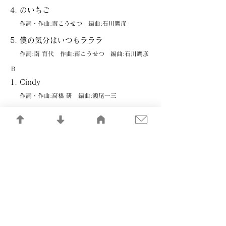
のいちご
作詞・作曲:南こうせつ 編曲:石川鷹彦
僕の気分はいつもラララ
作詞:南 育代 作曲:南こうせつ 編曲:石川鷹彦
B
Cindy
作詞・作曲:高橋 研 編曲:瀬尾一三
伝説の恋
作詞:南 育代 作曲:南こうせつ 編曲:瀬尾一三
ゆらめく景色
作詞:下田逸郎 作曲:南こうせつ 編曲:チト河内
恋路
作詞:阿木燿子 作曲:南こうせつ 編曲:石川鷹彦
風の唄
作詞:岡本おさみ 作曲:南こうせつ 編曲:石川鷹