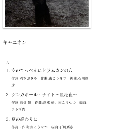
キャニオン
A
空のてっぺんにドラムカンの穴
作詞:岡本おさみ 作曲:南こうせつ 編曲:石川鷹
彦
シンガポール・ナイト〜星港夜〜
作詞:高橋 研 作曲:高橋 研、南こうせつ 編曲:
チト河内
夏の終わりに
作詞・作曲:南こうせつ 編曲:石川鷹彦