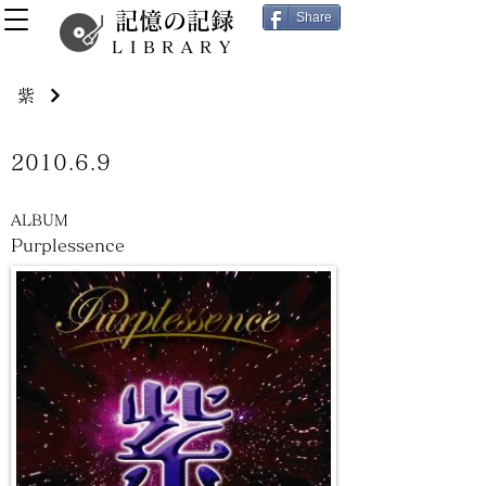
記憶の記録
Share
LIBRARY
紫
2010.6.9
ALBUM
Purplessence