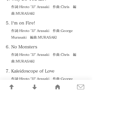
作詞:Hiroto "JJ" Arasaki 作曲:Chris 編
曲:MURASAKI
I’m on Fire!
作詞:Hiroto "JJ" Arasaki 作曲:George
Murasaki 編曲:MURASAKI
No Monsters
作詞:Hiroto "JJ" Arasaki 作曲:Chris 編
曲:MURASAKI
Kaleidoscope of Love
作詞:Hiroto "JJ" Arasaki 作曲:George
Murasaki 編曲:MURASAKI
Find Your Way
作詞:Hiroto "JJ" Arasaki 作曲:Chris 編
曲:MURASAKI
58
作詞:Hiroto "JJ" Arasaki 作曲:Yukio "GG"