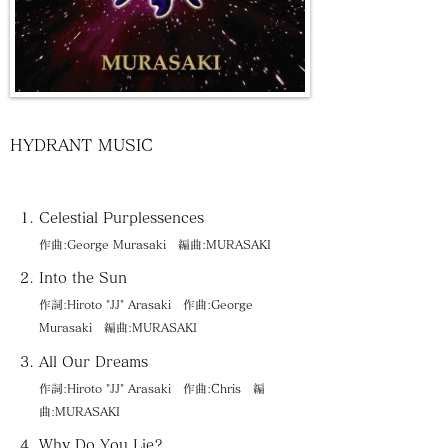
HYDRANT MUSIC
Celestial Purplessences
作曲:George Murasaki 編曲:MURASAKI
Into the Sun
作詞:Hiroto "JJ" Arasaki 作曲:George
Murasaki 編曲:MURASAKI
All Our Dreams
作詞:Hiroto "JJ" Arasaki 作曲:Chris 編
曲:MURASAKI
Why Do You Lie?