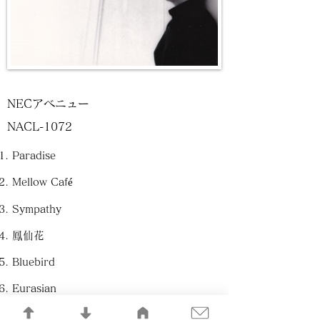
NECアベニュー
NACL-1072
Paradise
Mellow Café
Sympathy
鳳仙花
Bluebird
Eurasian
If You Ever