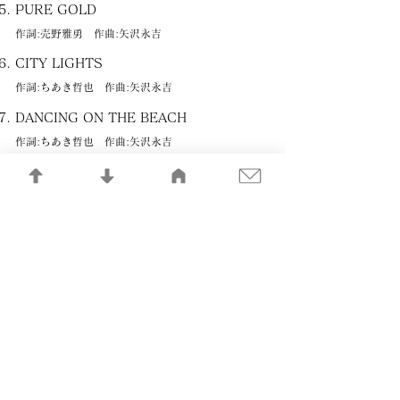
PURE GOLD
作詞:売野雅勇 作曲:矢沢永吉
CITY LIGHTS
作詞:ちあき哲也 作曲:矢沢永吉
DANCING ON THE BEACH
作詞:ちあき哲也 作曲:矢沢永吉
奴に…
作詞:大津あきら 作曲:矢沢永吉
し・ん・く
作詞:ちあき哲也 作曲:矢沢永吉
GET UP
作詞:ちあき哲也 作曲:矢沢永吉
I AM
作詞:売野雅勇 作曲:矢沢永吉