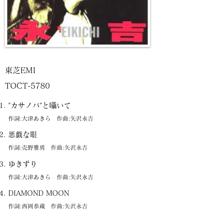
東芝EMI
TOCT-5780
"カサノバ"と囁いて
作詞:大津あきら 作曲:矢沢永吉
悪戯な眼
作詞:売野雅勇 作曲:矢沢永吉
ゆきずり
作詞:大津あきら 作曲:矢沢永吉
DIAMOND MOON
作詞:西岡恭蔵 作曲:矢沢永吉