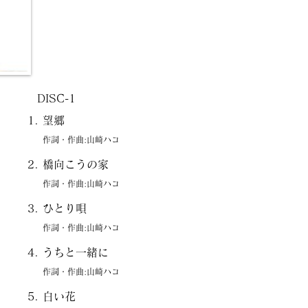
DISC-1
望郷
作詞・作曲:山崎ハコ
橋向こうの家
作詞・作曲:山崎ハコ
ひとり唄
作詞・作曲:山崎ハコ
うちと一緒に
作詞・作曲:山崎ハコ
白い花