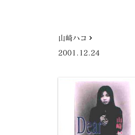
山崎ハコ
2001.12.24