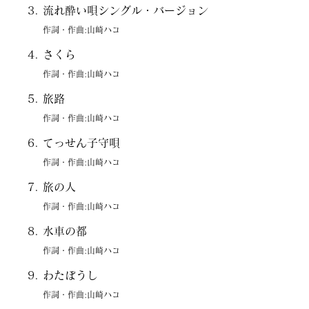
流れ酔い唄シングル・バージョン
作詞・作曲:山崎ハコ
さくら
作詞・作曲:山崎ハコ
旅路
作詞・作曲:山崎ハコ
てっせん子守唄
作詞・作曲:山崎ハコ
旅の人
作詞・作曲:山崎ハコ
水車の都
作詞・作曲:山崎ハコ
わたぼうし
作詞・作曲:山崎ハコ