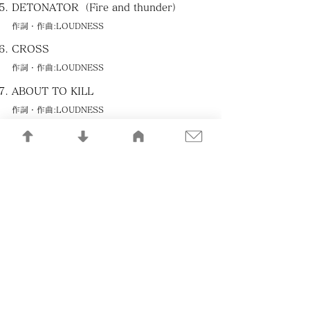
DETONATOR（Fire and thunder）
作詞・作曲:LOUDNESS
CROSS
作詞・作曲:LOUDNESS
ABOUT TO KILL
作詞・作曲:LOUDNESS
DOUBLE-WALKER
作詞・作曲:LOUDNESS
THE CITY OF VAMPIRE
作詞・作曲:LOUDNESS
SEVENTH HEAVEN
作詞・作曲:LOUDNESS
TERROR
作詞・作曲:LOUDNESS