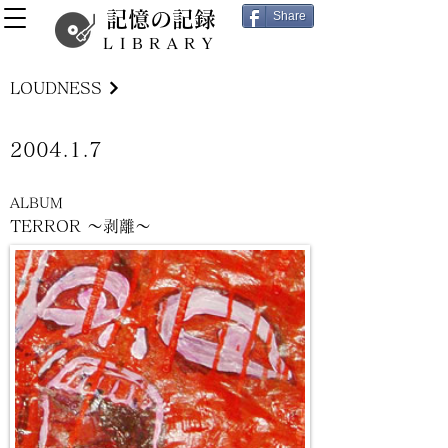
記憶の記録
Share
LIBRARY
LOUDNESS
2004.1.7
ALBUM
TERROR ～剥離～