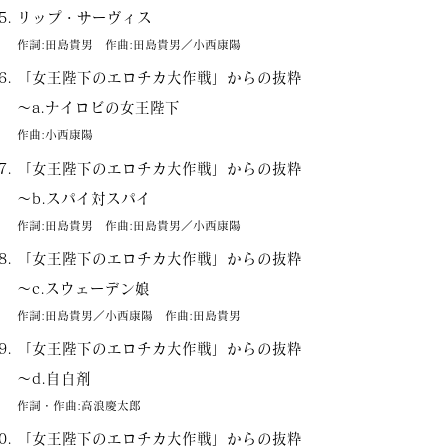
リップ・サーヴィス
作詞:田島貴男 作曲:田島貴男／小西康陽
「女王陛下のエロチカ大作戦」からの抜粋
〜a.ナイロビの女王陛下
作曲:小西康陽
「女王陛下のエロチカ大作戦」からの抜粋
〜b.スパイ対スパイ
作詞:田島貴男 作曲:田島貴男／小西康陽
「女王陛下のエロチカ大作戦」からの抜粋
〜c.スウェーデン娘
作詞:田島貴男／小西康陽 作曲:田島貴男
「女王陛下のエロチカ大作戦」からの抜粋
〜d.自白剤
作詞・作曲:高浪慶太郎
「女王陛下のエロチカ大作戦」からの抜粋