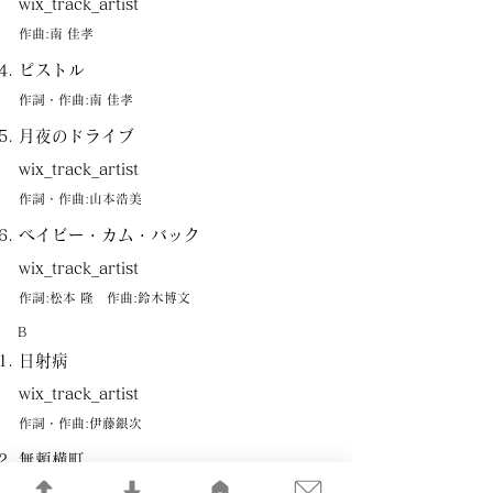
wix_track_artist
作曲:南 佳孝
ピストル
作詞・作曲:南 佳孝
月夜のドライブ
wix_track_artist
作詞・作曲:山本浩美
ベイビー・カム・バック
wix_track_artist
作詞:松本 隆 作曲:鈴木博文
B
日射病
wix_track_artist
作詞・作曲:伊藤銀次
無頼横町
wix_track_artist