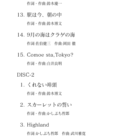
作詞・作曲:鈴木慶一
駅は今、朝の中
作詞・作曲:鈴木博文
9月の海はクラゲの海
作詞:佐伯健三 作曲:岡田 徹
Comoe sta,Tokyo?
作詞・作曲:白井良明
DISC-2
くれない埠頭
作詞・作曲:鈴木博文
スカーレットの誓い
作詞・作曲:かしぶち哲郎
Highland
作詞:かしぶち哲郎 作曲:武川雅寛