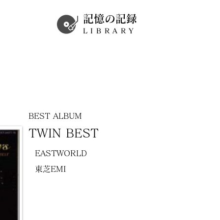
記憶の記録
LIBRARY
BEST ALBUM
TWIN BEST
EASTWORLD
東芝EMI