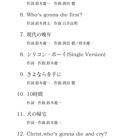
作詞:鈴木慶一 作曲:岡田 徹
Who’s gonna die first?
作詞:鈴木博文 作曲:白井良明
現代の晩年
作詞:鈴木慶一 作曲:岡田 徹／鈴木慶一
シリコン・ボーイ(Single Version)
作詞・作曲:鈴木慶一
さよならを手に
作詞:鈴木慶一 作曲:岡田 徹
10時間
作詞・作曲:鈴木慶一
犬の帰宅
作詞・作曲:鈴木慶一
Christ,who’s gonna die and cry?