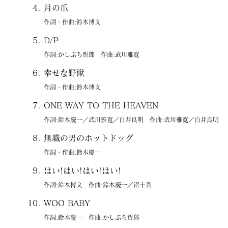
月の爪
作詞・作曲:鈴木博文
D/P
作詞:かしぶち哲郎 作曲:武川雅寛
幸せな野獣
作詞・作曲:鈴木博文
ONE WAY TO THE HEAVEN
作詞:鈴木慶一／武川雅寛／白井良明 作曲:武川雅寛／白井良明
無職の男のホットドッグ
作詞・作曲:鈴木慶一
はい!はい!はい!はい!
作詞:鈴木博文 作曲:鈴木慶一／渚十吾
WOO BABY
作詞:鈴木慶一 作曲:かしぶち哲郎