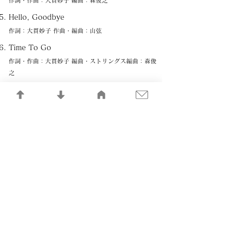
作詞・作曲：大貫妙子 編曲：森俊之
Hello, Goodbye
作詞：大貫妙子 作曲・編曲：山弦
Time To Go
作詞・作曲：大貫妙子 編曲・ストリングス編曲：森俊
之
Déjà vu
作詞・作曲：大貫妙子 編曲：森俊之
春の手紙 [2005 version]
作詞：大貫妙子 作曲・編曲：山弦
Voyage
作詞：大貫妙子 作曲・編曲：千住明
A Kiss From The Sun
作詞・作曲：大貫妙子 編曲：森俊之