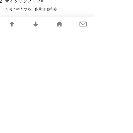
サイクリング・ブギ
作詞:つのだひろ・作曲:加藤和彦
ピクニック・ブギ
作詞:松山 猛・作曲:高橋幸宏
ダンス・ハ・スンダ
作詞:松山 猛・作曲:加藤和彦
黒船:(嘉永6年6月4日)
作曲:松山猛、サディスティックス
タイムマシンにおねがい
作詞:松山 猛・作曲:加藤和彦
塀までひとっとび
作詞:林 立夫・作曲:小原 礼
Boys & Girls
作詞:森 雪之丞、小原 礼 作曲:加藤和彦、高橋幸宏、
小原 礼