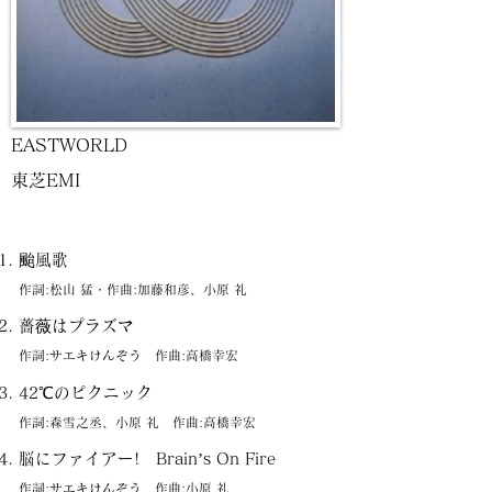
EASTWORLD
東芝EMI
颱風歌
作詞:松山 猛・作曲:加藤和彦、小原 礼
薔薇はプラズマ
作詞:サエキけんぞう 作曲:高橋幸宏
42℃のピクニック
作詞:森雪之丞、小原 礼 作曲:高橋幸宏
脳にファイアー! Brain’s On Fire
作詞:サエキけんぞう 作曲:小原 礼