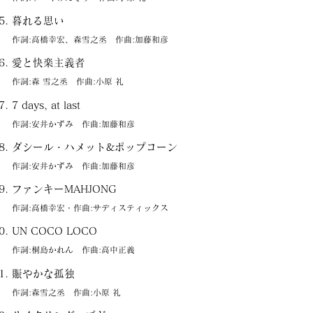
暮れる思い
作詞:高橋幸宏、森雪之丞 作曲:加藤和彦
愛と快楽主義者
作詞:森 雪之丞 作曲:小原 礼
7 days, at last
作詞:安井かずみ 作曲:加藤和彦
ダシール・ハメット&ポップコーン
作詞:安井かずみ 作曲:加藤和彦
ファンキーMAHJONG
作詞:高橋幸宏・作曲:サディスティックス
UN COCO LOCO
作詞:桐島かれん 作曲:高中正義
賑やかな孤独
作詞:森雪之丞 作曲:小原 礼