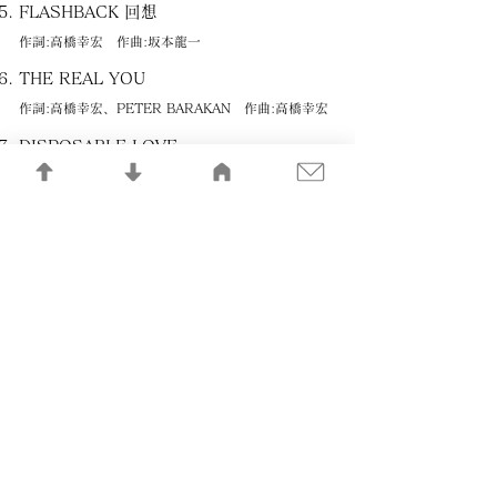
FLASHBACK 回想
作詞:高橋幸宏 作曲:坂本龍一
THE REAL YOU
作詞:高橋幸宏、PETER BARAKAN 作曲:高橋幸宏
DISPOSABLE LOVE
作詞:高橋幸宏、PETER BARAKAN 作曲:高橋幸宏
MY HIGHLAND HOME IN THAILAND
作曲:BILL NELSON、高橋幸宏
ALL YOU’VE GOT TO DO
作詞:高橋幸宏、PETER BARAKAN 作曲:高橋幸宏
IT’S ALL TOO MUCH
作詞・作曲:GEORGE HARRISON
記憶の記録LIBRARY