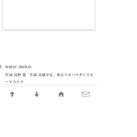
water melon
作詞:高野 寛 作曲:高橋幸宏、東京スカパラダイスオ
ーケストラ
こみあげる涙と君のために
作詞:木原龍太郎 作曲:東京スカパラダイスオーケス
トラ、高橋幸宏