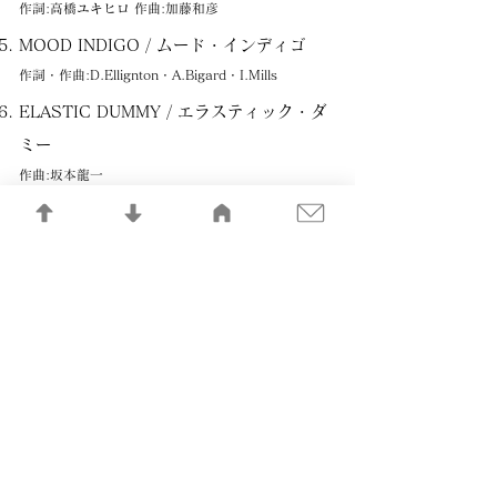
作詞:高橋ユキヒロ 作曲:加藤和彦
MOOD INDIGO / ムード・インディゴ
作詞・作曲:D.Ellignton・A.Bigard・I.Mills
ELASTIC DUMMY / エラスティック・ダ
ミー
作曲:坂本龍一
SUNSET / サン・セット
作詞・作曲:高橋ユキヒロ
BACK STREET MIDNIGHT QUEEN / ミ
ッドナイト・クィーン
作詞:高橋ユキヒロ、クリス・モズ 作詞:高橋ユキヒ
ロ、クリス・モズデル 作曲:高橋ユキヒロ
PRESENT / プレゼント
作詞・作曲:高橋ユキヒロ