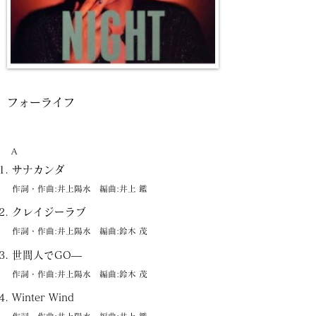
フォーライフ
A
サナカンダ
作詞・作曲:井上陽水 編曲:井上 鑑
クレイジーラブ
作詞・作曲:井上陽水 編曲:鈴木 茂
世間人でGO—
作詞・作曲:井上陽水 編曲:鈴木 茂
Winter Wind