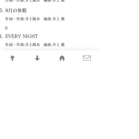
作詞・作曲:井上陽水 編曲:井上 鑑
8月の休暇
作詞・作曲:井上陽水 編曲:井上 鑑
B
EVERY NIGHT
作詞・作曲:井上陽水 編曲:井上 鑑
答えはUNDERSTAND
作詞・作曲:井上陽水 編曲:井上 鑑
I yai yai
作詞・作曲:井上陽水 編曲:鈴木 茂
プールに泳ぐサーモン
作詞・作曲:井上陽水 編曲:鈴木 茂
空はブルーエンジェル
作詞・作曲:井上陽水 編曲:井上 鑑