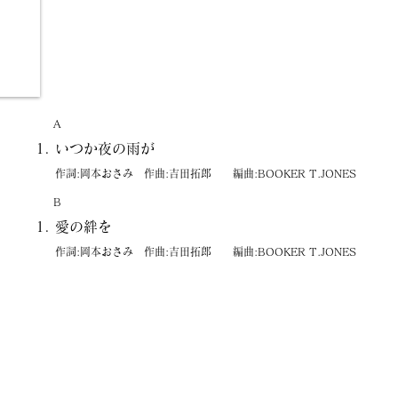
A
いつか夜の雨が
作詞:岡本おさみ 作曲:吉田拓郎 編曲:BOOKER T.JONES
B
愛の絆を
作詞:岡本おさみ 作曲:吉田拓郎 編曲:BOOKER T.JONES