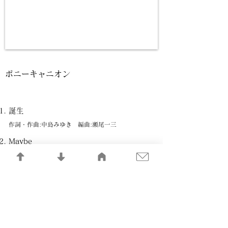
ポニーキャニオン
誕生
作詞・作曲:中島みゆき 編曲:瀬尾一三
Maybe
作詞・作曲:中島みゆき 編曲:瀬尾一三