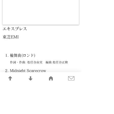
エキスプレス
東芝EMI
輪舞曲(ロンド)
作詞・作曲: 松任谷由実 編曲:松任谷正隆
Midnight Scarecrow
作詞・作曲: 松任谷由実 編曲:松任谷正隆