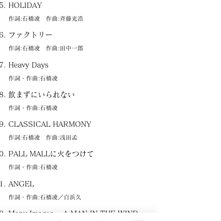
HOLIDAY
作詞:石橋凌 作曲:斉藤光浩
ファクトリー
作詞:石橋凌 作曲:田中一郎
Heavy Days
作詞・作曲:石橋凌
飲まずにいられない
作詞・作曲:石橋凌
CLASSICAL HARMONY
作詞:石橋凌 作曲:浅田孟
PALL MALLに火をつけて
作詞・作曲:石橋凌
ANGEL
作詞・作曲:石橋凌／白浜久
Many Images ～A MAN IN THE WIND～