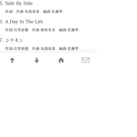
Side By Side
作詞・作曲:布袋寅泰 編曲:佐藤準
A Day In The Life
作詞:岩里祐穂 作曲:柿原朱美 編曲:佐藤準
シナモン
作詞:岩里祐穂 作曲:布袋寅泰 編曲:佐藤準
めぐり逢えたら
作詞・作曲:布袋寅泰 編曲:佐藤準
私の好きなもの
作詞:岩里祐穂 作曲:布袋寅泰 編曲:佐藤準
ただいま
作詞:岩里祐穂 作曲:布袋寅泰 編曲:佐藤準
GIFT
作詞・作曲:布袋寅泰 編曲:佐藤準