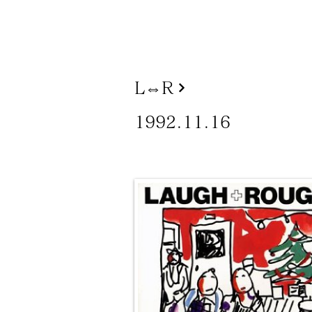
L⇔R
1992.11.16