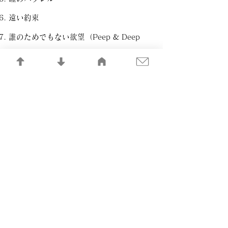
遠い約束
誰のためでもない欲望（Peep & Deep
Inside）
Plot 3（南へ行けなかった男）
夜の色彩
Freeze Frame（5分間のオリジナリティ）
微笑みだけがそこにいる
Reprise of Serious Barbarian I & II
記憶の記録LIBRARY