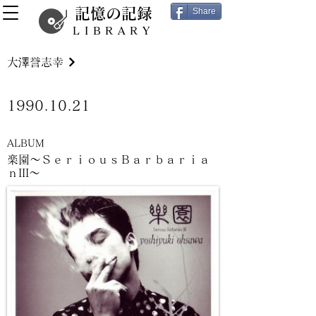
記憶の記録
Share
LIBRARY
大澤誉志幸
1990.10.21
ALBUM
楽園～ＳｅｒｉｏｕｓＢａｒｂａｒｉａ
ｎIII～