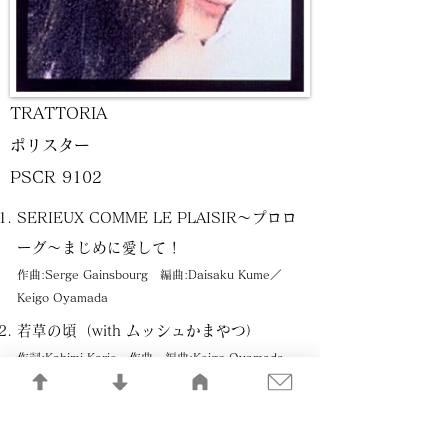
TRATTORIA
ポリスター
PSCR 9102
SERIEUX COMME LE PLAISIR～プロロ
ーグ～まじめに愛して！
作曲:Serge Gainsbourg 編曲:Daisaku Kume／
Keigo Oyamada
若草の頃（with ムッシュかまやつ）
作詞:Kahimi Karie 作曲・編曲:Keigo Oyamada
偽りの恋-愛のL'AMOUR（with伊武雅刀)
作詞・作曲・編曲:Yasuharu Konishi