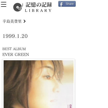
記憶の記録
Share
LIBRARY
辛島美登里
1999.1.20
BEST ALBUM
EVER GREEN