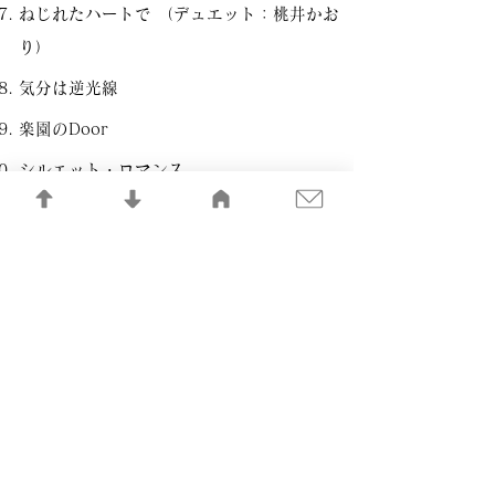
ねじれたハートで （デュエット：桃井かお
り）
気分は逆光線
楽園のDoor
シルエット・ロマンス
はぐれそうな天使
Silent Memory
ORACION～祈り （デュエット：斉藤由
貴）
語りつぐ愛に
Goodbye Day