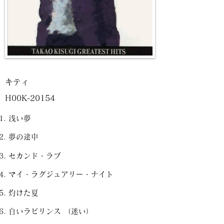
キティ
H00K-20154
浅い夢
夢の途中
セカンド・ラブ
マイ・ラグジュアリー・ナイト
灼けた夏
白いラビリンス （迷い）