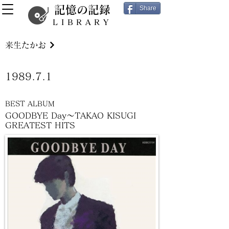
記憶の記録
Share
LIBRARY
来生たかお
1989.7.1
BEST ALBUM
GOODBYE Day～TAKAO KISUGI
GREATEST HITS