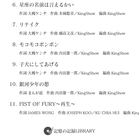
星座の名前は言えるかい
作詞:大槻ケンヂ 作曲:本城聡章／KingShow 編曲:KingShow
リテイク
作詞:大槻ケンヂ 作曲:橘高文彦／KingShow 編曲:KingShow
モコモコボンボン
作詞:大槻ケンヂ 作曲:内田雄一郎／KingShow 編曲:KingShow
子犬にしてあげる
作詞:大槻ケンヂ 作曲:内田雄一郎／KingShow 編曲:KingShow
銀河少年の憩
作詞:まんが道 作曲:内田雄一郎／KingShow 編曲:KingShow
FIST OF FURY～再生～
作詞:JAMES WONG 作曲:JOSEPH KOO／KU CHIA HUI 編曲:Kin
記憶の記録LIBRARY