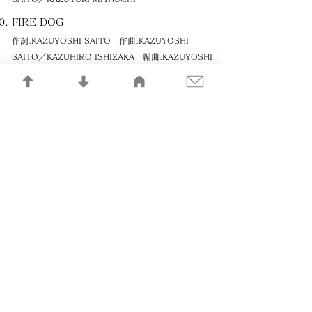
FIRE DOG
作詞:KAZUYOSHI SAITO 作曲:KAZUYOSHI
SAITO／KAZUHIRO ISHIZAKA 編曲:KAZUYOSHI
SAITO
老人の歌
作詞・作曲・編曲:KAZUYOSHI SAITO
郷愁
作詞・作曲・編曲:KAZUYOSHI SAITO
ワッフル ワンダフル
作詞・作曲・編曲:KAZUYOSHI SAITO
幸福な朝食 退屈な夕食
作詞・作曲・編曲:KAZUYOSHI SAITO
歌うたいのバラッド
作詞・作曲・編曲:KAZUYOSHI SAITO
月影