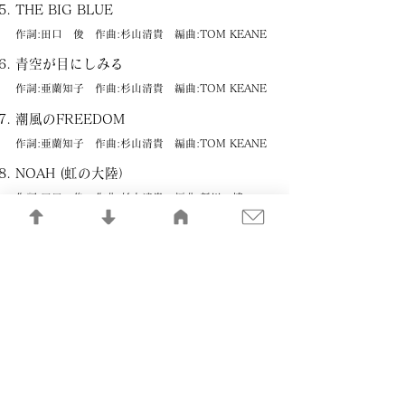
THE BIG BLUE
作詞:田口 俊 作曲:杉山清貴 編曲:TOM KEANE
青空が目にしみる
作詞:亜蘭知子 作曲:杉山清貴 編曲:TOM KEANE
潮風のFREEDOM
作詞:亜蘭知子 作曲:杉山清貴 編曲:TOM KEANE
NOAH (虹の大陸）
作詞:田口 俊 作曲:杉山清貴 編曲:新川 博
NORTH SHORE SHUFFLE
作詞:田口 俊 作曲:杉山清貴 編曲:TOM KEANE
水の中の風
作詞:田口 俊 作曲:杉山清貴 編曲:山内 薫
SURF BOARDが折れた朝
作詞:杉山清貴 作曲・編曲:林 仁
WHALE SONG