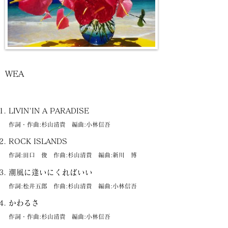
WEA
LIVIN'IN A PARADISE
作詞・作曲:杉山清貴 編曲:小林信吾
ROCK ISLANDS
作詞:田口 俊 作曲:杉山清貴 編曲:新川 博
潮風に逢いにくればいい
作詞:松井五郎 作曲:杉山清貴 編曲:小林信吾
かわるさ
作詞・作曲:杉山清貴 編曲:小林信吾