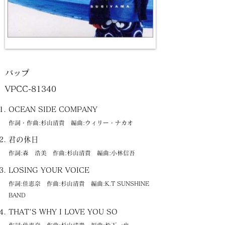
バップ
VPCC-81340
OCEAN SIDE COMPANY
作詞・作曲:杉山清貴 編曲:ウィリー・ナカオ
君の休日
作詞:森 浩美 作曲:杉山清貴 編曲:小林信吾
LOSING YOUR VOICE
作詞:佳恵奈 作曲:杉山清貴 編曲:K.T SUNSHINE
BAND
THAT'S WHY I LOVE YOU SO