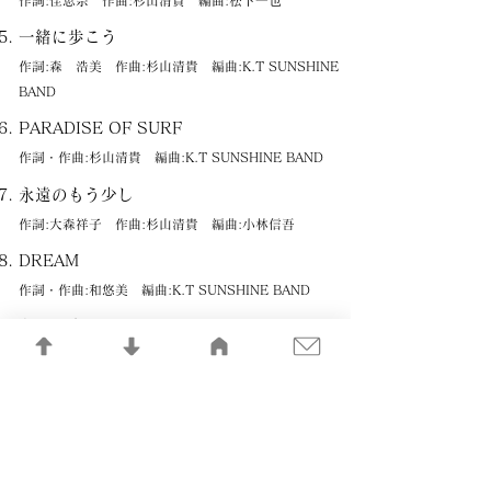
作詞:佳恵奈 作曲:杉山清貴 編曲:松下一也
一緒に歩こう
作詞:森 浩美 作曲:杉山清貴 編曲:K.T SUNSHINE
BAND
PARADISE OF SURF
作詞・作曲:杉山清貴 編曲:K.T SUNSHINE BAND
永遠のもう少し
作詞:大森祥子 作曲:杉山清貴 編曲:小林信吾
DREAM
作詞・作曲:和悠美 編曲:K.T SUNSHINE BAND
もっと空へ
作詞:森 浩美 作曲:杉山清貴 編曲:小林信吾
TRULY
作詞:松井五郎 作曲:杉山清貴 編曲:小林信吾
AGE OF BLUE～夏、1979～
作詞・作曲:杉山清貴 編曲:K.T SUNSHINE BAND