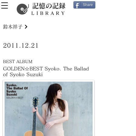
記憶の記録
Share
LIBRARY
鈴木祥子
2011.12.21
BEST ALBUM
GOLDEN☆BEST Syoko. The Ballad
of Syoko Suzuki