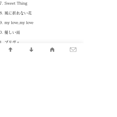
Sweet Thing
風に折れない花
my love,my love
優しい雨
プリヴェ
ただの恋だから
帰郷
シュガーダディベイビー
忘却
逆プロポーズ（仮。）
DO YOU STILL REMEMBER ME ?