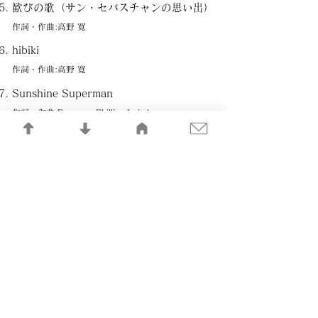
歓びの歌（サン・セバスチャンの思い出）
作詞・作曲:高野 寛
hibiki
作詞・作曲:高野 寛
Sunshine Superman
作詞・作曲:Donovan Phillips Leitch
声は言葉にならない
作詞・作曲:高野 寛
Sunburst
Beautiful
作詞・作曲:高野 寛
美しい星
作詞・作曲:高野 寛