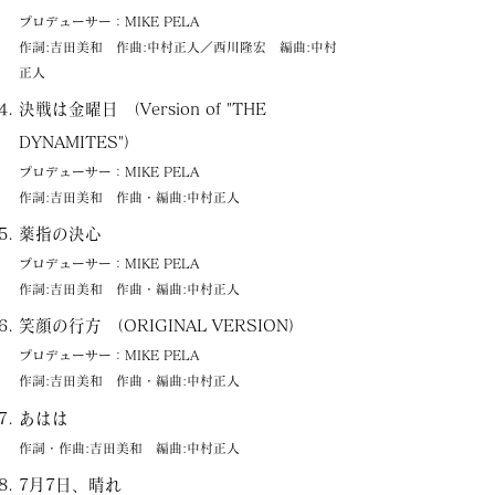
プロデューサー：MIKE PELA
作詞:吉田美和 作曲:中村正人／西川隆宏 編曲:中村
正人
決戦は金曜日 （Version of "THE
DYNAMITES"）
プロデューサー：MIKE PELA
作詞:吉田美和 作曲・編曲:中村正人
薬指の決心
プロデューサー：MIKE PELA
作詞:吉田美和 作曲・編曲:中村正人
笑顔の行方 （ORIGINAL VERSION）
プロデューサー：MIKE PELA
作詞:吉田美和 作曲・編曲:中村正人
あはは
作詞・作曲:吉田美和 編曲:中村正人
7月7日、晴れ