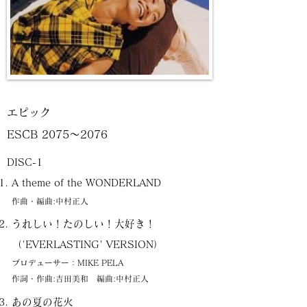
エピック
ESCB 2075～2076
DISC-1
A theme of the WONDERLAND
作曲・編曲:中村正人
うれしい！たのしい！大好き！
（'EVERLASTING' VERSION）
プロデューサー：MIKE PELA
作詞・作曲:吉田美和 編曲:中村正人
あの夏の花火