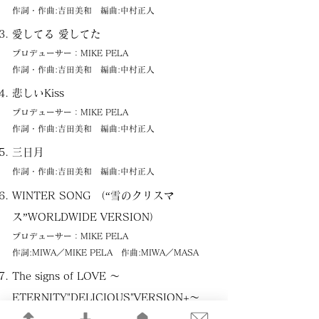
作詞・作曲:吉田美和 編曲:中村正人
愛してる 愛してた
プロデューサー：MIKE PELA
作詞・作曲:吉田美和 編曲:中村正人
悲しいKiss
プロデューサー：MIKE PELA
作詞・作曲:吉田美和 編曲:中村正人
三日月
作詞・作曲:吉田美和 編曲:中村正人
WINTER SONG （“雪のクリスマ
ス”WORLDWIDE VERSION）
プロデューサー：MIKE PELA
作詞:MIWA／MIKE PELA 作曲:MIWA／MASA
The signs of LOVE ～
ETERNITY"DELICIOUS"VERSION+～
プロデューサー：MIKE PELA